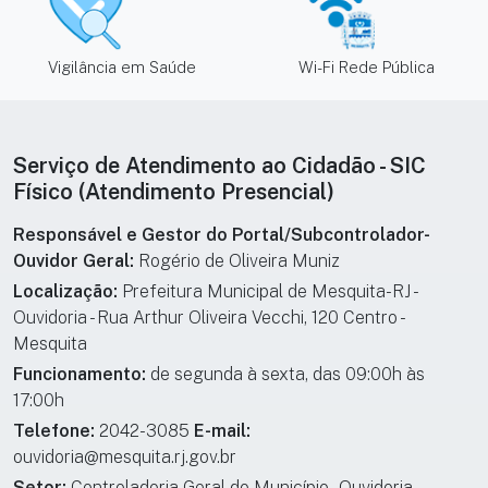
Vigilância em Saúde
Wi-Fi Rede Pública
Informações institucionais e de cont
Serviço de Atendimento ao Cidadão - SIC
Físico (Atendimento Presencial)
Responsável e Gestor do Portal/Subcontrolador-
Ouvidor Geral:
Rogério de Oliveira Muniz
Localização:
Prefeitura Municipal de Mesquita-RJ -
Ouvidoria - Rua Arthur Oliveira Vecchi, 120 Centro -
Mesquita
Funcionamento:
de segunda à sexta, das 09:00h às
17:00h
Telefone:
2042-3085
E-mail:
ouvidoria@mesquita.rj.gov.br
Setor:
Controladoria Geral do Município - Ouvidoria